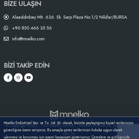
BIZE ULAŞIN
Alaaddinbey Mh. 636. Sk. Sarp Plaza No:1/2 Nilüfer/BURSA
+90 850 466 35 56
info@mnelko.com
BIZI TAKIP EDIN
Mnelko Endüstriyel San. ve Tic. Ltd. Şti. olarak, bizimle paylaştığınız kişisel verilerinizin
© Copyright 2025 - Tüm hakları saklıdır. - Mnelko Endüstriyel San. ve Tic.
güvenliğine önem veriyoruz. Bu amaçla çerez verilerinizin hukuka uygun olarak
Ltd. Şti.
işlenmesi ve korunması için azami hassasiyeti gösteriyoruz. Çerezlere ve gizliliğinizle