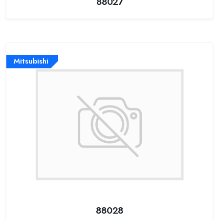
88027
Mitsubishi
88028