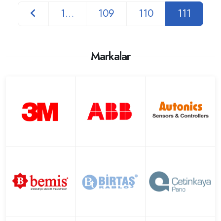
1…
109
110
111
Markalar