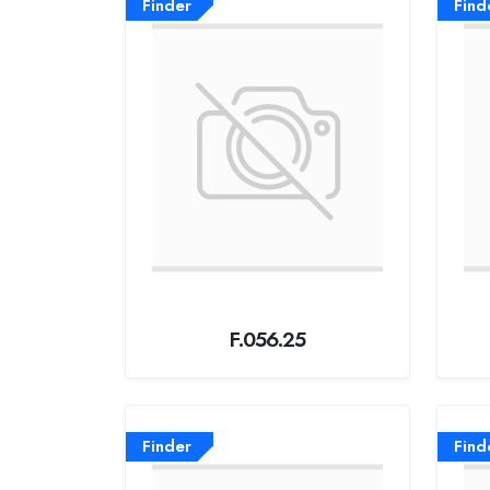
Finder
Find
F.056.25
Finder
Find