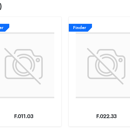
)
er
Finder
F.011.03
F.022.33