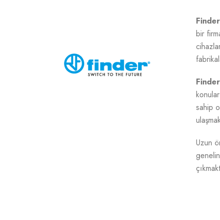
Finder
bir fir
cihazla
fabrika
Finder
konular
sahip o
ulaşmak
Uzun öm
genelin
çıkmakt