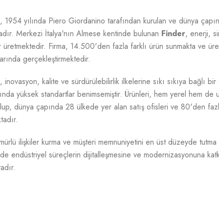
, 1954 yılında Piero Giordanino tarafından kurulan ve dünya çapınd
madır. Merkezi İtalya'nın Almese kentinde bulunan
Finder
, enerji, s
r üretmektedir. Firma, 14.500'den fazla farklı ürün sunmakta ve üret
larında gerçekleştirmektedir.
, inovasyon, kalite ve sürdürülebilirlik ilkelerine sıkı sıkıya bağlı bir
ında yüksek standartlar benimsemiştir. Ürünleri, hem yerel hem de ul
lup, dünya çapında 28 ülkede yer alan satış ofisleri ve 80'den fazla 
tadır.
ürlü ilişkiler kurma ve müşteri memnuniyetini en üst düzeyde tutma
de endüstriyel süreçlerin dijitalleşmesine ve modernizasyonuna katkı
adır.