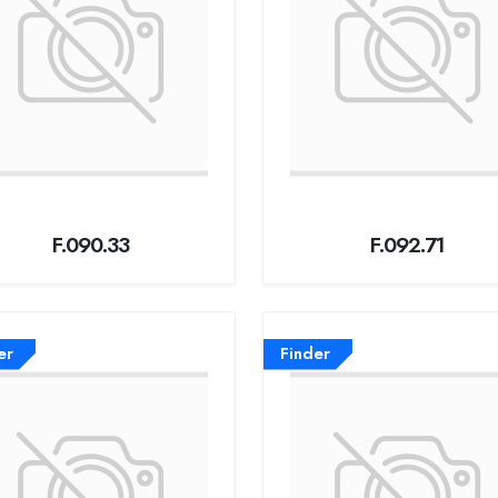
F.090.33
F.092.71
er
Finder