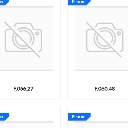
er
Finder
F.056.27
F.060.48
er
Finder