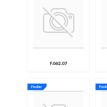
F.062.07
Finder
Find