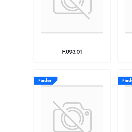
F.093.01
Finder
Find