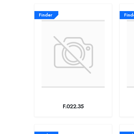
Finder
Find
F.022.35