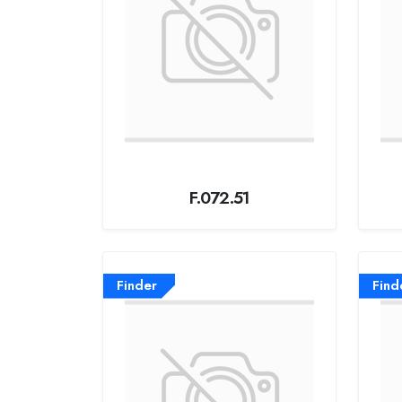
F.072.51
Finder
Find