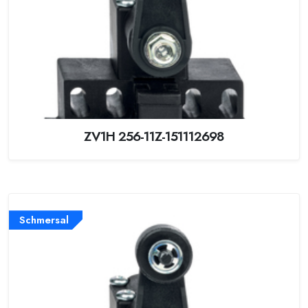
ZV1H 256-11Z-151112698
Schmersal