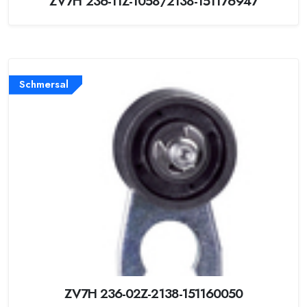
ZV7H 236-11Z-1058/2138-151176947
Schmersal
ZV7H 236-02Z-2138-151160050