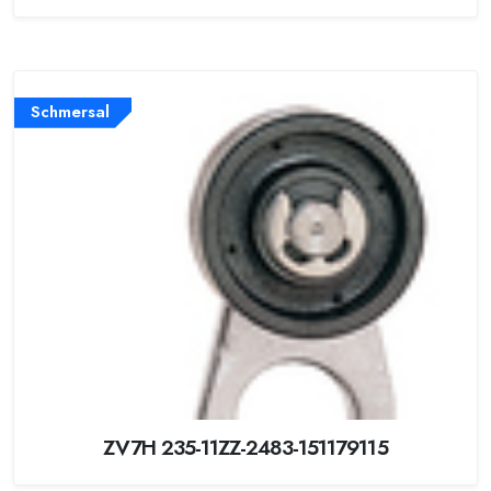
Schmersal
ZV7H 235-11ZZ-2483-151179115