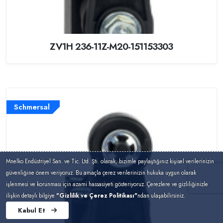
ZV1H 236-11Z-M20-151153303
Schmersal
Mnelko Endüstriyel San. ve Tic. Ltd. Şti. olarak, bizimle paylaştığınız kişisel verilerinizin
güvenliğine önem veriyoruz. Bu amaçla çerez verilerinizin hukuka uygun olarak
işlenmesi ve korunması için azami hassasiyeti gösteriyoruz. Çerezlere ve gizliliğinizle
ilişkin detaylı bilgiye
"Gizlilik ve Çerez Politikası"
ndan ulaşabilirsiniz.
Kabul Et