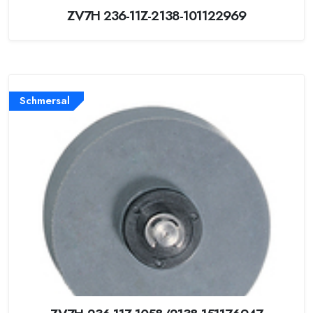
ZV7H 236-11Z-2138-101122969
Schmersal