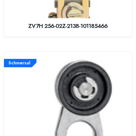
ZV7H 256-02Z-2138-101185466
Schmersal