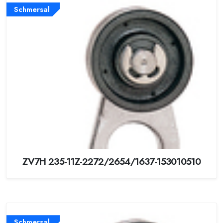
Schmersal
ZV7H 235-11Z-2272/2654/1637-153010510
Schmersal