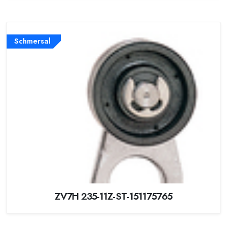
Schmersal
ZV7H 235-11Z-ST-151175765