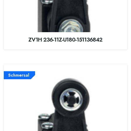
ZV1H 236-11Z-U180-151136842
Schmersal