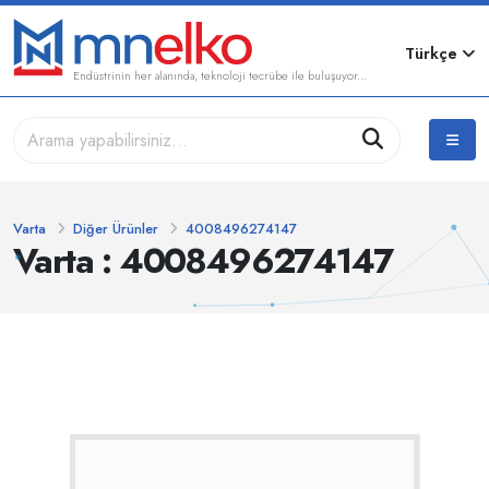
Türkçe
Endüstrinin her alanında, teknoloji tecrübe ile buluşuyor...
Varta
Diğer Ürünler
4008496274147
Varta : 4008496274147