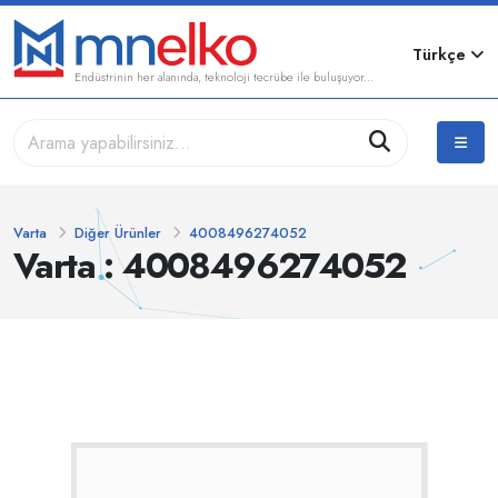
Türkçe
Endüstrinin her alanında, teknoloji tecrübe ile buluşuyor...
Varta
Diğer Ürünler
4008496274052
Varta : 4008496274052