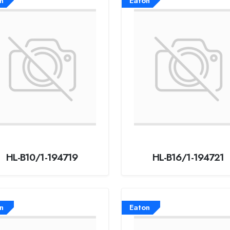
n
Eaton
HL-B10/1-194719
HL-B16/1-194721
n
Eaton