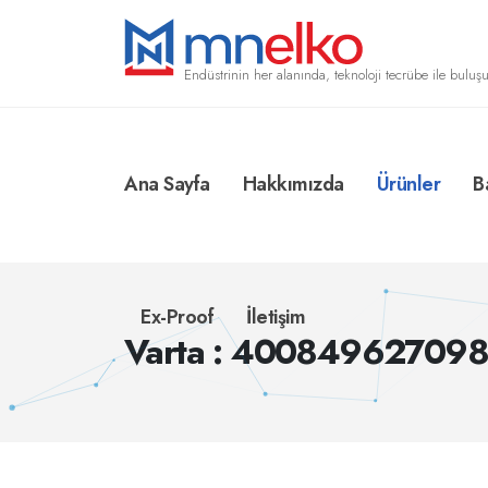
Endüstrinin her alanında, teknoloji tecrübe ile buluşu
Ana Sayfa
Hakkımızda
Ürünler
B
Ex-Proof
İletişim
Varta : 40084962709