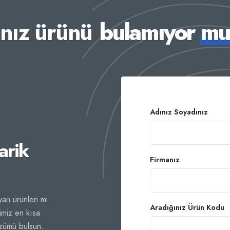
ınız ürünü
bulamıyor m
Adınız Soyadınız
arik
Firmanız
an ürünleri mi
Aradığınız Ürün Kodu
imiz en kısa
özümü bulsun.