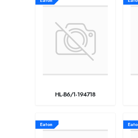
Eaton
Eato
HL-B6/1-194718
Eaton
Eato