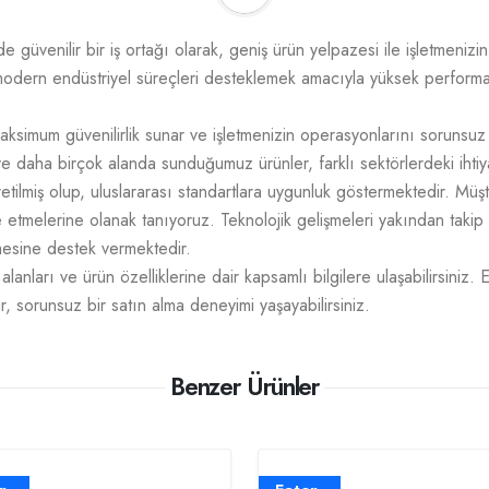
üvenilir bir iş ortağı olarak, geniş ürün yelpazesi ile işletmenizin t
odern endüstriyel süreçleri desteklemek amacıyla yüksek performans,
aksimum güvenilirlik sunar ve işletmenizin operasyonlarını sorunsuz
e daha birçok alanda sunduğumuz ürünler, farklı sektörlerdeki ihtiy
üretilmiş olup, uluslararası standartlara uygunluk göstermektedir. M
mize etmelerine olanak tanıyoruz. Teknolojik gelişmeleri yakından takip
tmesine destek vermektedir.
lanları ve ürün özelliklerine dair kapsamlı bilgilere ulaşabilirsiniz. 
r, sorunsuz bir satın alma deneyimi yaşayabilirsiniz.
Benzer Ürünler