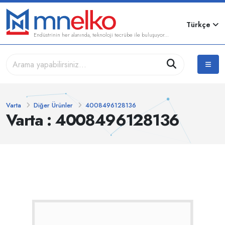
Türkçe
Endüstrinin her alanında, teknoloji tecrübe ile buluşuyor...
Varta
Diğer Ürünler
4008496128136
Varta : 4008496128136