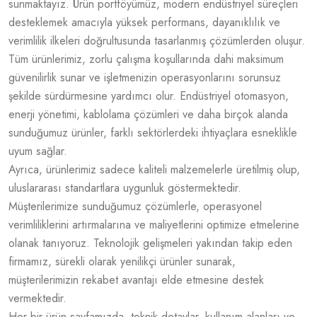
sunmaktayız. Ürün portföyümüz, modern endüstriyel süreçleri
desteklemek amacıyla yüksek performans, dayanıklılık ve
verimlilik ilkeleri doğrultusunda tasarlanmış çözümlerden oluşur.
Tüm ürünlerimiz, zorlu çalışma koşullarında dahi maksimum
güvenilirlik sunar ve işletmenizin operasyonlarını sorunsuz
şekilde sürdürmesine yardımcı olur. Endüstriyel otomasyon,
enerji yönetimi, kablolama çözümleri ve daha birçok alanda
sunduğumuz ürünler, farklı sektörlerdeki ihtiyaçlara esneklikle
uyum sağlar.
Ayrıca, ürünlerimiz sadece kaliteli malzemelerle üretilmiş olup,
uluslararası standartlara uygunluk göstermektedir.
Müşterilerimize sunduğumuz çözümlerle, operasyonel
verimliliklerini artırmalarına ve maliyetlerini optimize etmelerine
olanak tanıyoruz. Teknolojik gelişmeleri yakından takip eden
firmamız, sürekli olarak yenilikçi ürünler sunarak,
müşterilerimizin rekabet avantajı elde etmesine destek
vermektedir.
Her bir ürün sayfamızda, teknik detaylar, kullanım alanları ve