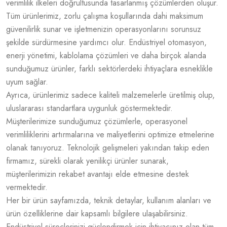
verimlilik ilkeleri doğrultusunda tasarlanmış çözümlerden oluşur.
Tüm ürünlerimiz, zorlu çalışma koşullarında dahi maksimum
güvenilirlik sunar ve işletmenizin operasyonlarını sorunsuz
şekilde sürdürmesine yardımcı olur. Endüstriyel otomasyon,
enerji yönetimi, kablolama çözümleri ve daha birçok alanda
sunduğumuz ürünler, farklı sektörlerdeki ihtiyaçlara esneklikle
uyum sağlar.
Ayrıca, ürünlerimiz sadece kaliteli malzemelerle üretilmiş olup,
uluslararası standartlara uygunluk göstermektedir.
Müşterilerimize sunduğumuz çözümlerle, operasyonel
verimliliklerini artırmalarına ve maliyetlerini optimize etmelerine
olanak tanıyoruz. Teknolojik gelişmeleri yakından takip eden
firmamız, sürekli olarak yenilikçi ürünler sunarak,
müşterilerimizin rekabet avantajı elde etmesine destek
vermektedir.
Her bir ürün sayfamızda, teknik detaylar, kullanım alanları ve
ürün özelliklerine dair kapsamlı bilgilere ulaşabilirsiniz.
Endüstriyel süreçlerinizi güçlendirmek için ihtiyacınız olan tüm